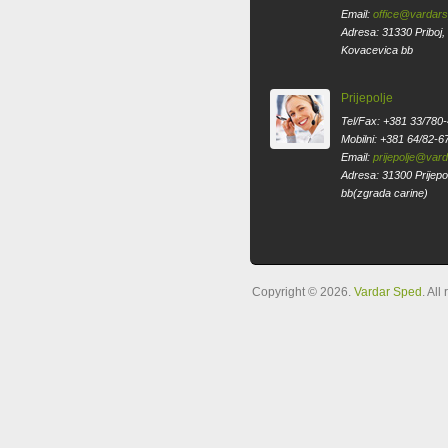
Email:
office@vardar
Adresa: 31330 Priboj,
Kovacevica bb
Prijepolje
Tel/Fax: +381 33/780
Mobilni: +381 64/82-6
Email:
prijepolje@var
Adresa: 31300 Prijepol
bb(zgrada carine)
Copyright © 2026.
Vardar Sped
. All