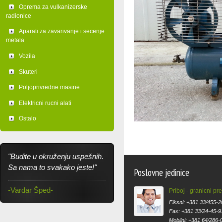
Oprema za vulkanizerske
radionice
Aparati za zavarivanje i secenje
metala
Vozila
Skuteri
Poljoprivredne masine
Elektricni rucni alati
Ostalo
"Budite u okruženju uspešnih.
Sa nama to svakako jeste!"
Poslovne jedinice
-Vardar Šped-
Priboj - granicni pr
Fiksni: +381 33/455-2
Fax: +381 33/24-45-9
Mobilni: +381 64/286-