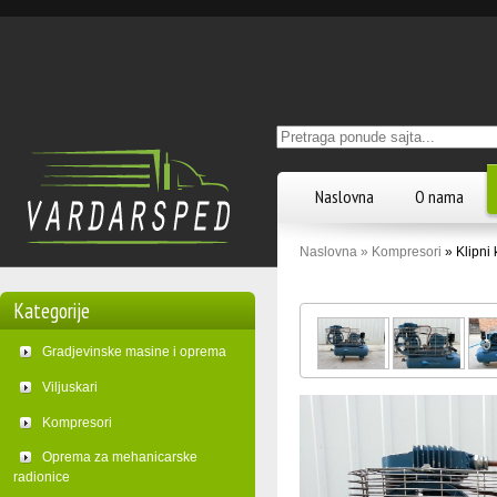
Deprecated
: mysql_connect(): The mysql extension is deprecated and will be remo
/home/vardarsp/public_html/povezivanje/povezivanje_mysql.php
on line
9
Naslovna
O nama
Naslovna »
Kompresori
» Klipni
Kategorije
Gradjevinske masine i oprema
Viljuskari
Kompresori
Oprema za mehanicarske
radionice